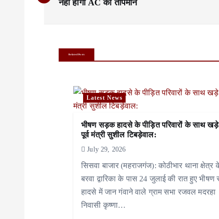
नहीं होगा AC का तापमान
s
t
n
Related Posts
a
v
Latest News
i
भीषण सड़क हादसे के पीड़ित परिवारों के साथ खड़े
g
पूर्व मंत्री सुशील टिबड़ेवाल:
a
July 29, 2026
सिसवा बाजार (महराजगंज): कोठीभार थाना क्षेत्र क
t
बरवा द्वारिका के पास 24 जुलाई की रात हुए भीषण
i
हादसे में जान गंवाने वाले ग्राम सभा रजवल मदरहा
निवासी कृष्णा…
o