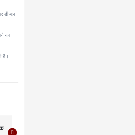
द पर डीजल
ाने का
ी है।
एक