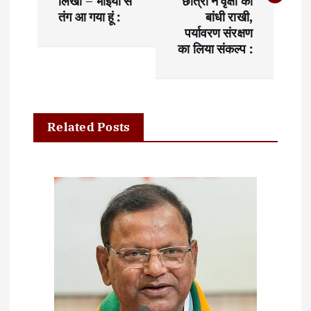
t
लिखा – भाइयों से
छात्रों ने वृक्षों को
तंग आ गया हूं :
बांधी राखी,
n
पर्यावरण संरक्षण
का लिया संकल्प :
a
v
i
Related Posts
g
a
t
i
o
n