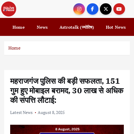
S
k
i
p
Home
News
Astrotalk (ज्योतिष)
Hot News
t
o
c
Home
o
n
t
e
महराजगंज पुलिस की बड़ी सफलता, 151
n
t
गुम हुए मोबाइल बरामद, 30 लाख से अधिक
की संपत्ति लौटाई:
Latest News
August 8, 2025