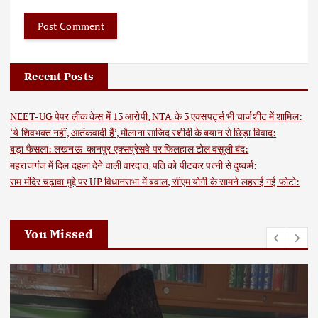
Recent Posts
NEET-UG पेपर लीक केस में 13 आरोपी, NTA के 3 एक्सपर्ट्स भी चार्जशीट में शामिल:
‘ये शिवभक्त नहीं, आतंकवादी हैं’, मौलाना साजिद रशीदी के बयान से छिड़ा विवाद:
बड़ा फैसला: लखनऊ-कानपुर एक्सप्रेसवे पर फिलहाल टोल वसूली बंद:
महराजगंज में दिल दहला देने वाली वारदात, पति को पीटकर पत्नी से दुष्कर्म:
राम मंदिर चढ़ावा मुद्दे पर UP विधानसभा में बवाल, सीएम योगी के सामने लहराई गई फोटो:
You Missed