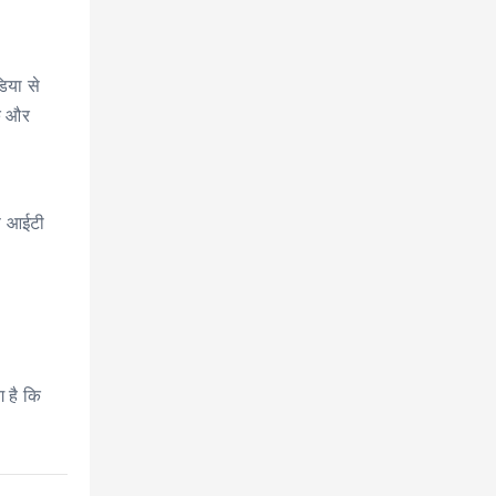
िया से
ूं और
ाफ आईटी
ग है कि