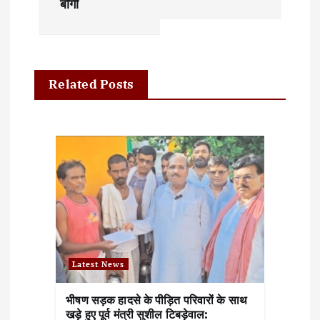
बोगी
t
n
a
Related Posts
v
i
g
a
t
i
Latest News
o
भीषण सड़क हादसे के पीड़ित परिवारों के साथ
n
खड़े हुए पूर्व मंत्री सुशील टिबड़ेवाल: