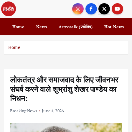
S
k
i
p
Home
News
Astrotalk (ज्योतिष)
Hot News
t
o
c
Home
o
n
t
e
लोकतंत्र और समाजवाद के लिए जीवनभर
n
t
संघर्ष करने वाले शुभ्रांशु शेखर पाण्डेय का
निधन:
Breaking News
June 4, 2026