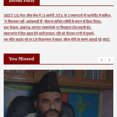
Recent Posts
NEET-UG पेपर लीक केस में 13 आरोपी, NTA के 3 एक्सपर्ट्स भी चार्जशीट में शामिल:
‘ये शिवभक्त नहीं, आतंकवादी हैं’, मौलाना साजिद रशीदी के बयान से छिड़ा विवाद:
बड़ा फैसला: लखनऊ-कानपुर एक्सप्रेसवे पर फिलहाल टोल वसूली बंद:
महराजगंज में दिल दहला देने वाली वारदात, पति को पीटकर पत्नी से दुष्कर्म:
राम मंदिर चढ़ावा मुद्दे पर UP विधानसभा में बवाल, सीएम योगी के सामने लहराई गई फोटो:
You Missed