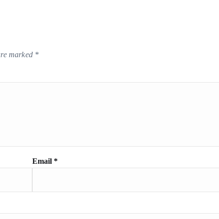
 are marked
*
Email
*