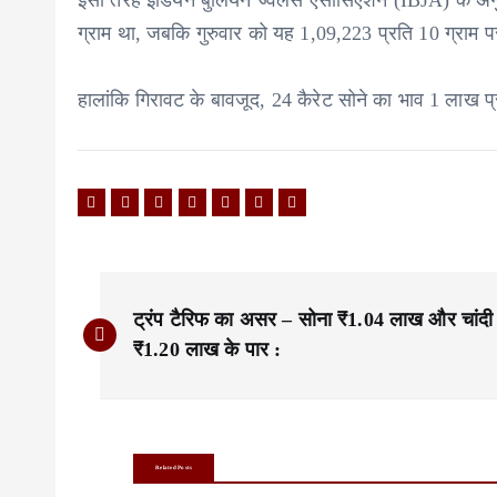
इसी तरह इंडियन बुलियन ज्वेलर्स एसोसिएशन (IBJA) के अनुस
ग्राम था, जबकि गुरुवार को यह 1,09,223 प्रति 10 ग्राम
हालांकि गिरावट के बावजूद, 24 कैरेट सोने का भाव 1 लाख प
P
ट्रंप टैरिफ का असर – सोना ₹1.04 लाख और चांदी
o
₹1.20 लाख के पार :
s
t
n
Related Posts