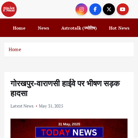
S
k
i
p
Home
News
Astrotalk (ज्योतिष)
Hot News
t
o
c
Home
o
n
t
e
गोरखपुर-वाराणसी हाईवे पर भीषण सड़क
n
t
हादसा
Latest News
May 31, 2025