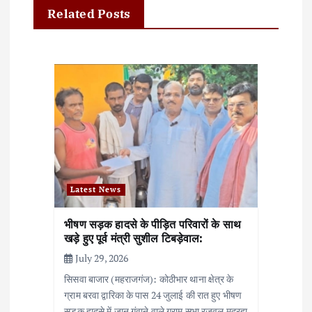
a
Related Posts
v
i
g
a
t
i
Latest News
o
भीषण सड़क हादसे के पीड़ित परिवारों के साथ
n
खड़े हुए पूर्व मंत्री सुशील टिबड़ेवाल:
July 29, 2026
सिसवा बाजार (महराजगंज): कोठीभार थाना क्षेत्र के
ग्राम बरवा द्वारिका के पास 24 जुलाई की रात हुए भीषण
सड़क हादसे में जान गंवाने वाले ग्राम सभा रजवल मदरहा