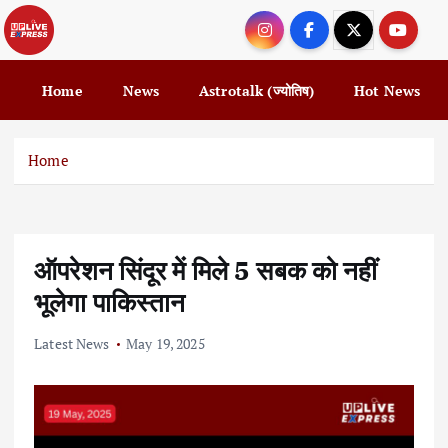
S
k
i
p
Home
News
Astrotalk (ज्योतिष)
Hot News
t
o
c
Home
o
n
t
e
ऑपरेशन सिंदूर में मिले 5 सबक को नहीं
n
t
भूलेगा पाकिस्तान
Latest News
May 19, 2025