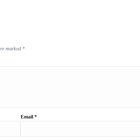
 are marked
*
Email
*