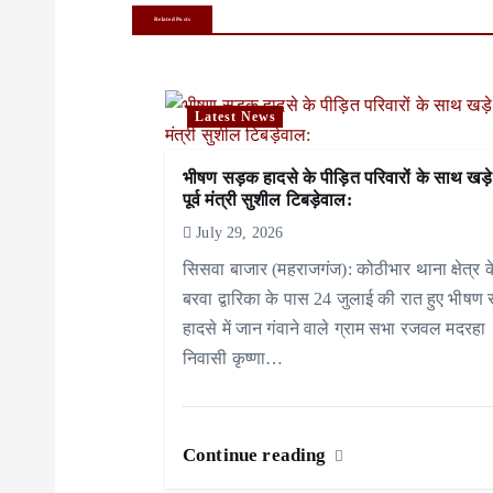
t
Related Posts
n
a
Latest News
v
i
भीषण सड़क हादसे के पीड़ित परिवारों के साथ खड़े
पूर्व मंत्री सुशील टिबड़ेवाल:
g
July 29, 2026
a
सिसवा बाजार (महराजगंज): कोठीभार थाना क्षेत्र क
बरवा द्वारिका के पास 24 जुलाई की रात हुए भीषण
t
हादसे में जान गंवाने वाले ग्राम सभा रजवल मदरहा
i
निवासी कृष्णा…
o
n
Continue reading