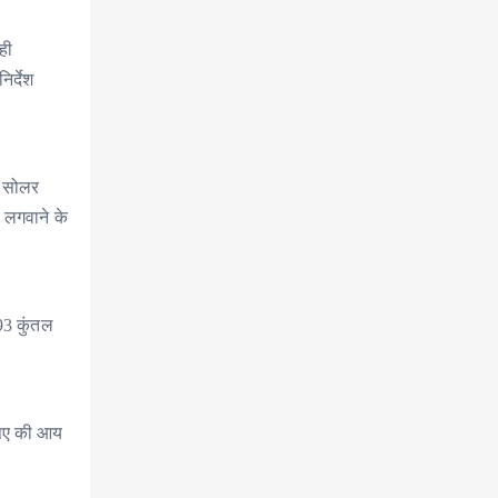
ही
िर्देश
ए सोलर
 लगवाने के
93 कुंतल
रुपए की आय