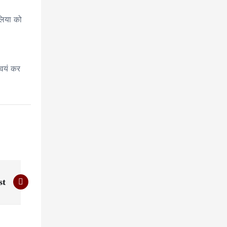
वलिया को
्वयं कर
st