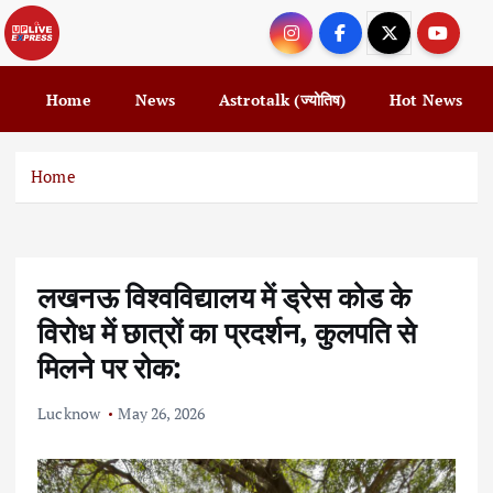
S
k
i
p
Home
News
Astrotalk (ज्योतिष)
Hot News
t
o
c
Home
o
n
t
e
लखनऊ विश्वविद्यालय में ड्रेस कोड के
n
t
विरोध में छात्रों का प्रदर्शन, कुलपति से
मिलने पर रोक:
Lucknow
May 26, 2026