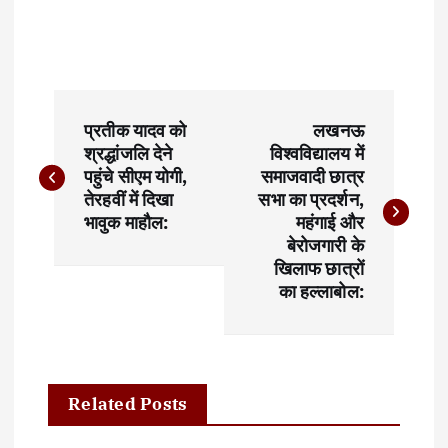
P
प्रतीक यादव को
लखनऊ
o
श्रद्धांजलि देने
विश्वविद्यालय में
पहुंचे सीएम योगी,
समाजवादी छात्र
s
तेरहवीं में दिखा
सभा का प्रदर्शन,
t
भावुक माहौल:
महंगाई और
बेरोजगारी के
n
खिलाफ छात्रों
का हल्लाबोल:
a
v
i
Related Posts
g