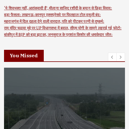
‘ये शिवभक्त नहीं, आतंकवादी हैं’, मौलाना साजिद रशीदी के बयान से छिड़ा विवाद:
बड़ा फैसला: लखनऊ-कानपुर एक्सप्रेसवे पर फिलहाल टोल वसूली बंद:
महराजगंज में दिल दहला देने वाली वारदात, पति को पीटकर पत्नी से दुष्कर्म:
राम मंदिर चढ़ावा मुद्दे पर UP विधानसभा में बवाल, सीएम योगी के सामने लहराई गई फोटो:
बांकीपुर में BJP को बड़ा झटका, जनसुराज के प्रशांत किशोर की धमाकेदार जीत:
You Missed