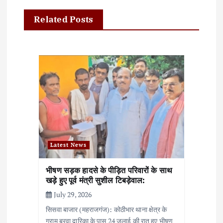
a
Related Posts
v
i
g
a
t
i
o
Latest News
n
भीषण सड़क हादसे के पीड़ित परिवारों के साथ
खड़े हुए पूर्व मंत्री सुशील टिबड़ेवाल:
July 29, 2026
सिसवा बाजार (महराजगंज): कोठीभार थाना क्षेत्र के
ग्राम बरवा द्वारिका के पास 24 जुलाई की रात हुए भीषण