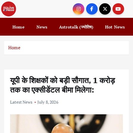
S
k
i
p
Home
News
Astrotalk (ज्योतिष)
Hot News
t
o
c
Home
o
n
t
e
यूपी के शिक्षकों को बड़ी सौगात, 1 करोड़
n
t
तक का एक्सीडेंटल बीमा मिलेगा:
Latest News
July 8, 2026