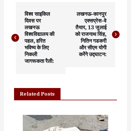
P
विश्व साइकिल
लखनऊ-कानपुर
o
दिवस पर
एक्सप्रेस-वे
लखनऊ
तैयार, 13 जुलाई
s
विश्वविद्यालय की
को राजनाथ सिंह,
t
पहल, हरित
नितिन गडकरी
भविष्य के लिए
और सीएम योगी
n
निकली
करेंगे उद्घाटन:
जागरूकता रैली:
a
v
i
Related Posts
g
a
t