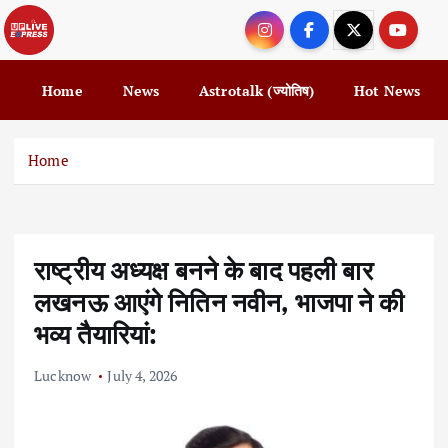
S
k
i
p
Home
News
Astrotalk (ज्योतिष)
Hot News
t
o
c
Home
o
n
t
e
राष्ट्रीय अध्यक्ष बनने के बाद पहली बार
n
t
लखनऊ आएंगे नितिन नवीन, भाजपा ने की
भव्य तैयारियां:
Lucknow
July 4, 2026