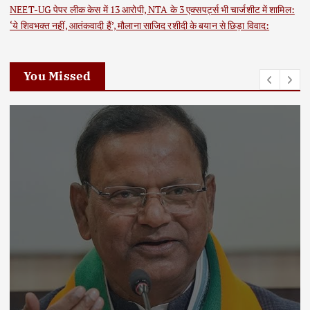
NEET-UG पेपर लीक केस में 13 आरोपी, NTA के 3 एक्सपर्ट्स भी चार्जशीट में शामिल:
‘ये शिवभक्त नहीं, आतंकवादी हैं’, मौलाना साजिद रशीदी के बयान से छिड़ा विवाद:
You Missed