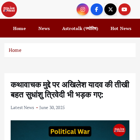
S
k
i
p
Home
News
Astrotalk (ज्योतिष)
Hot News
t
o
c
Home
o
n
t
e
कथावाचक मुद्दे पर अखिलेश यादव की तीखी
n
t
बहत सुधांशु त्रिवेदी भी भड़क गए:
Latest News
June 30, 2025