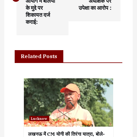
t
आयोग में बलिया
अधीक्षक पर
के मुद्दे पर
उपेक्षा का आरोप :
n
शिकायत दर्ज
कराई:
a
v
i
Related Posts
g
a
t
i
o
Lucknow
n
लखनऊ में CM योगी की तिरंगा यात्रा, बोले-