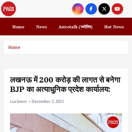
S
k
i
p
Home
News
Astrotalk (ज्योतिष)
Hot News
t
o
c
Home
o
n
t
e
लखनऊ में 200 करोड़ की लागत से बनेगा
n
t
BJP का अत्याधुनिक प्रदेश कार्यालय:
Lucknow
December 2, 2025