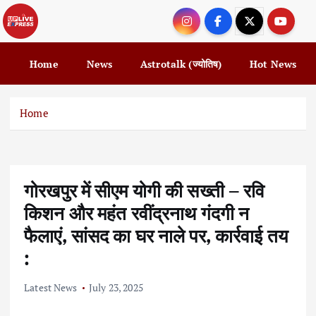
S
k
i
p
Home
News
Astrotalk (ज्योतिष)
Hot News
t
o
c
Home
o
n
t
e
गोरखपुर में सीएम योगी की सख्ती – रवि
n
t
किशन और महंत रवींद्रनाथ गंदगी न
फैलाएं, सांसद का घर नाले पर, कार्रवाई तय
:
Latest News
July 23, 2025