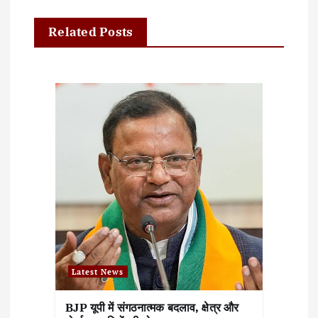
i
g
Related Posts
a
t
i
o
n
Latest News
BJP यूपी में संगठनात्मक बदलाव, क्षेत्र और