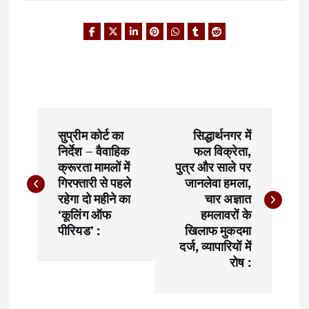
P
सुप्रीम कोर्ट का
सिद्धार्थनगर में
o
निर्देश – वैवाहिक
फल विक्रेता,
क्रूरता मामलों में
पुत्र और साले पर
s
गिरफ्तारी से पहले
जानलेवा हमला,
t
रहेगा दो महीने का
चार अज्ञात
‘कूलिंग ऑफ
हमलावरों के
n
पीरियड’ :
खिलाफ मुकदमा
दर्ज, व्यापारियों में
a
रोष :
v