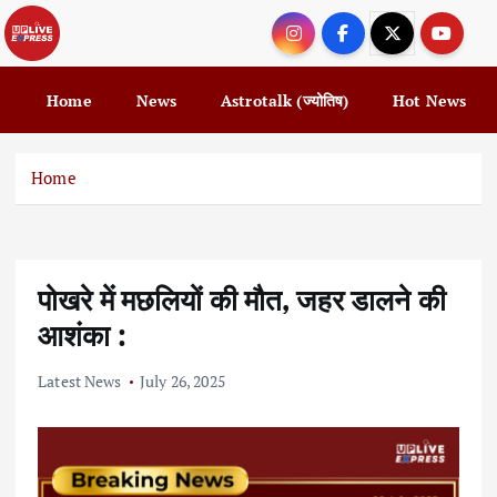
S
k
i
p
Home
News
Astrotalk (ज्योतिष)
Hot News
t
o
c
Home
o
n
t
e
पोखरे में मछलियों की मौत, जहर डालने की
n
t
आशंका :
Latest News
July 26, 2025