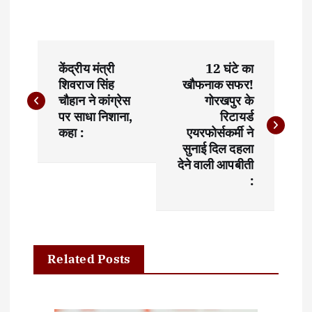
P
केंद्रीय मंत्री
12 घंटे का
o
शिवराज सिंह
खौफनाक सफर!
चौहान ने कांग्रेस
गोरखपुर के
s
पर साधा निशाना,
रिटायर्ड
t
कहा :
एयरफोर्सकर्मी ने
सुनाई दिल दहला
n
देने वाली आपबीती
:
a
v
i
Related Posts
g
a