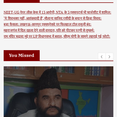
NEET-UG पेपर लीक केस में 13 आरोपी, NTA के 3 एक्सपर्ट्स भी चार्जशीट में शामिल:
‘ये शिवभक्त नहीं, आतंकवादी हैं’, मौलाना साजिद रशीदी के बयान से छिड़ा विवाद:
बड़ा फैसला: लखनऊ-कानपुर एक्सप्रेसवे पर फिलहाल टोल वसूली बंद:
महराजगंज में दिल दहला देने वाली वारदात, पति को पीटकर पत्नी से दुष्कर्म:
राम मंदिर चढ़ावा मुद्दे पर UP विधानसभा में बवाल, सीएम योगी के सामने लहराई गई फोटो:
You Missed