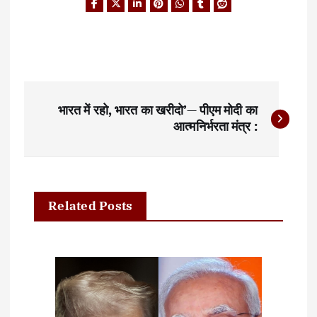
P
भारत में रहो, भारत का खरीदो’— पीएम मोदी का
o
आत्मनिर्भरता मंत्र :
s
t
n
Related Posts
a
v
i