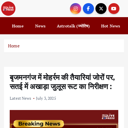
S
k
i
p
Home
News
Astrotalk (ज्योतिष)
Hot News
t
o
c
Home
o
n
t
e
बृजमनगंज में मोहर्रम की तैयारियां जोरों पर,
n
t
सतई में अखाड़ा जुलूस रूट का निरीक्षण :
Latest News
July 3, 2025