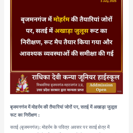
बृजमनगंज में मोहर्रम की तैयारियां जोरों पर, सतई में अखाड़ा जुलूस
रूट का निरीक्षण :
सतई (बृजमनगंज): मोहर्रम के पवित्र अवसर पर सतई क्षेत्र में