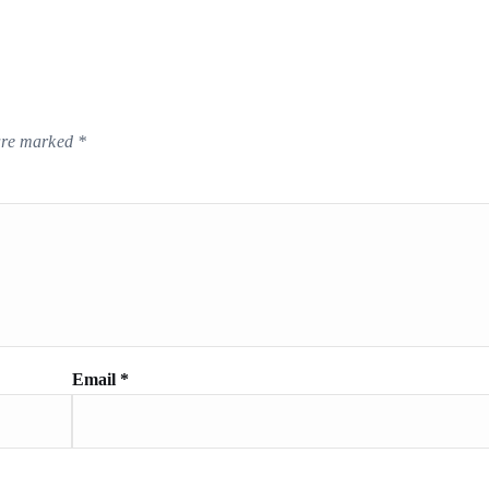
 are marked
*
Email
*