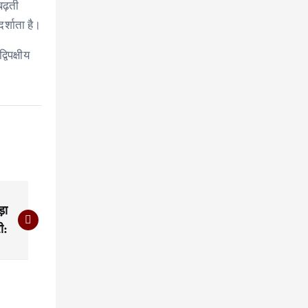
बढ़ती
र्शाता है।
िपक्षीय
़ा
ी: