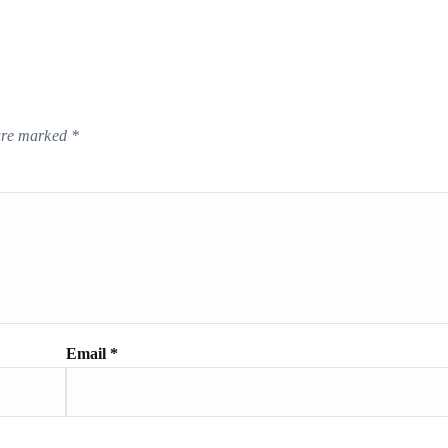
 are marked
*
Email
*