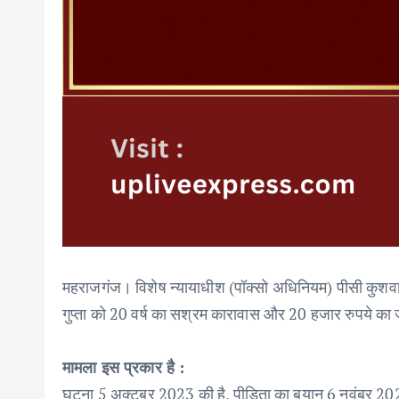
महराजगंज। विशेष न्यायाधीश (पॉक्सो अधिनियम) पीसी कुशवाहा 
गुप्ता को 20 वर्ष का सश्रम कारावास और 20 हजार रुपये का ज
मामला इस प्रकार है :
घटना 5 अक्टूबर 2023 की है, पीड़िता का बयान 6 नवंबर 20