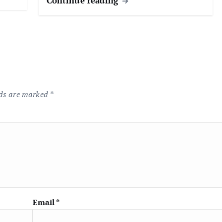
Continue reading
lds are marked
*
Email
*