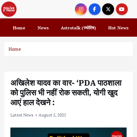
S
k
i
p
Home
News
Astrotalk (ज्योतिष)
Hot News
t
o
c
Home
o
n
t
e
अखिलेश यादव का वार- ‘PDA पाठशाला
n
t
को पुलिस भी नहीं रोक सकती, योगी खुद
आएं हाल देखने :
Latest News
August 5, 2025