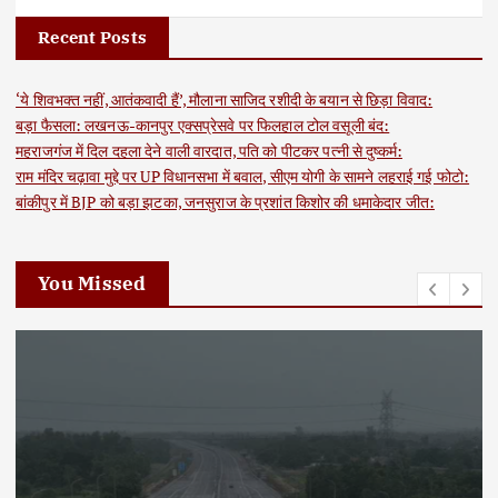
Recent Posts
‘ये शिवभक्त नहीं, आतंकवादी हैं’, मौलाना साजिद रशीदी के बयान से छिड़ा विवाद:
बड़ा फैसला: लखनऊ-कानपुर एक्सप्रेसवे पर फिलहाल टोल वसूली बंद:
महराजगंज में दिल दहला देने वाली वारदात, पति को पीटकर पत्नी से दुष्कर्म:
राम मंदिर चढ़ावा मुद्दे पर UP विधानसभा में बवाल, सीएम योगी के सामने लहराई गई फोटो:
बांकीपुर में BJP को बड़ा झटका, जनसुराज के प्रशांत किशोर की धमाकेदार जीत:
You Missed