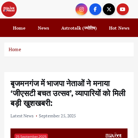
S
k
i
p
Home
News
Astrotalk (ज्योतिष)
Hot News
t
o
c
Home
o
n
t
e
बृजमनगंज में भाजपा नेताओं ने मनाया
n
t
‘जीएसटी बचत उत्सव’, व्यापारियों को मिली
बड़ी खुशखबरी:
Latest News
September 25, 2025