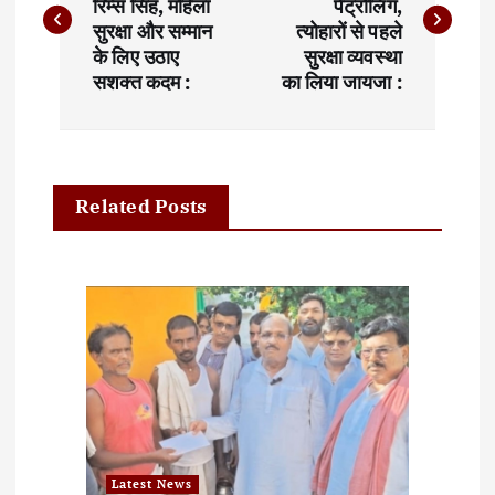
रिम्स सिंह, महिला
पेट्रोलिंग,
s
सुरक्षा और सम्मान
त्योहारों से पहले
t
के लिए उठाए
सुरक्षा व्यवस्था
सशक्त कदम :
का लिया जायजा :
n
a
v
Related Posts
i
g
a
t
i
o
Latest News