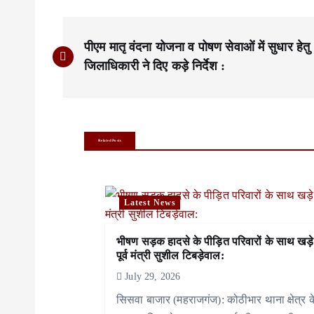
P
पीएम मातृ वंदना योजना व पोषण सेवाओं में सुधार हेतु
o
जिलाधिकारी ने दिए कड़े निर्देश :
s
t
n
Related Posts
a
v
Latest News
i
भीषण सड़क हादसे के पीड़ित परिवारों के साथ खड़े
g
पूर्व मंत्री सुशील टिबड़ेवाल:
a
July 29, 2026
सिसवा बाजार (महराजगंज): कोठीभार थाना क्षेत्र क
t