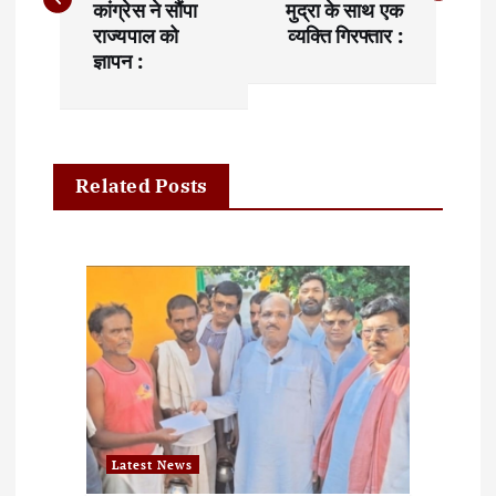
कांग्रेस ने सौंपा
मुद्रा के साथ एक
t
राज्यपाल को
व्यक्ति गिरफ्तार :
ज्ञापन :
n
a
v
Related Posts
i
g
a
t
i
o
Latest News
n