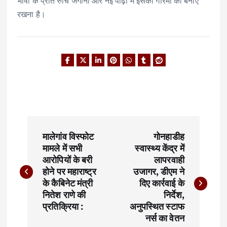
भाषा के प्रति रुचि जगाना और नई पीढ़ी में इसकी गरिमा को बनाए
रखना है।
P
मालेगांव विस्फोट
गोनहाडीह
o
मामले में सभी
स्वास्थ्य केंद्र में
आरोपियों के बरी
लापरवाही
s
होने पर महाराष्ट्र
उजागर, डीएम ने
t
के कैबिनेट मंत्री
दिए कार्रवाई के
नितेश राणे की
निर्देश,
n
प्रतिक्रिया :
अनुपस्थित स्टाफ
नर्स का वेतन
a