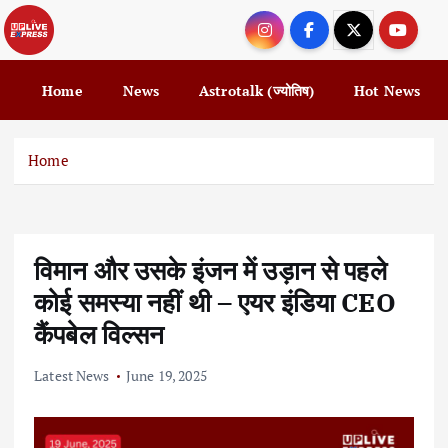
S
k
i
p
Home
News
Astrotalk (ज्योतिष)
Hot News
t
o
c
Home
o
n
t
e
विमान और उसके इंजन में उड़ान से पहले
n
t
कोई समस्या नहीं थी – एयर इंडिया CEO
कैंपबेल विल्सन
Latest News
June 19, 2025