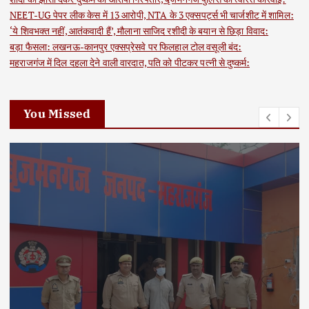
NEET-UG पेपर लीक केस में 13 आरोपी, NTA के 3 एक्सपर्ट्स भी चार्जशीट में शामिल:
‘ये शिवभक्त नहीं, आतंकवादी हैं’, मौलाना साजिद रशीदी के बयान से छिड़ा विवाद:
बड़ा फैसला: लखनऊ-कानपुर एक्सप्रेसवे पर फिलहाल टोल वसूली बंद:
महराजगंज में दिल दहला देने वाली वारदात, पति को पीटकर पत्नी से दुष्कर्म:
You Missed