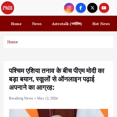
S
k
i
p
Home
News
Astrotalk (ज्योतिष)
Hot News
t
o
c
Home
o
n
t
e
पश्चिम एशिया तनाव के बीच पीएम मोदी का
n
t
बड़ा बयान, स्कूलों से ऑनलाइन पढ़ाई
अपनाने का आग्रह:
Breaking News
May 12, 2026