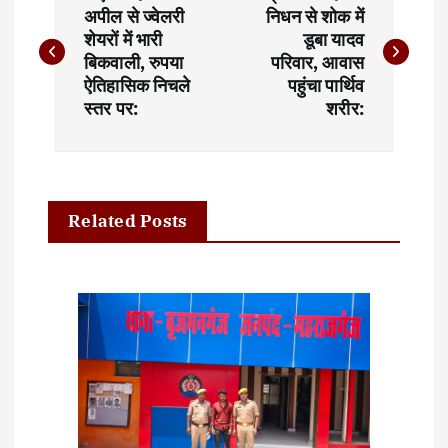
o
अपील से ज्वेलरी
निधन से शोक में
शेयरों में भारी
डूबा यादव
s
बिकवाली, रुपया
परिवार, आवास
t
ऐतिहासिक निचले
पहुंचा पार्थिव
स्तर पर:
शरीर:
n
a
v
Related Posts
i
g
a
t
i