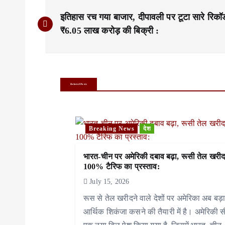
P
इतिहास रच गया बाजार, दीपावली पर टूटा सारे रिकॉर्
o
₹6.05 लाख करोड़ की बिक्री :
s
t
n
Related Posts
a
v
Breaking News
देश
i
भारत-चीन पर अमेरिकी दबाव बढ़ा, रूसी तेल खरी
g
100% टैरिफ का प्रस्ताव:
a
July 15, 2026
रूस से तेल खरीदने वाले देशों पर अमेरिका अब बड़
t
आर्थिक शिकंजा कसने की तैयारी में है। अमेरिकी सी