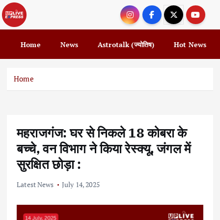
S
k
i
p
Home
News
Astrotalk (ज्योतिष)
Hot News
t
o
c
Home
o
n
t
e
महराजगंज: घर से निकले 18 कोबरा के
n
t
बच्चे, वन विभाग ने किया रेस्क्यू, जंगल में
सुरक्षित छोड़ा :
Latest News
July 14, 2025