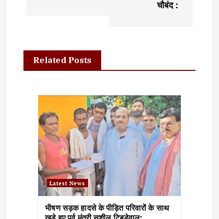
n
चौबंद :
a
v
i
Related Posts
g
a
t
i
o
n
Latest News
भीषण सड़क हादसे के पीड़ित परिवारों के साथ
खड़े हुए पूर्व मंत्री सुशील टिबड़ेवाल: