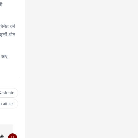
की
बिनेट की
्कूलों और
े आए,
Kashmir
 attack
ही