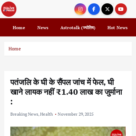
S
k
i
p
Home
News
Astrotalk (ज्योतिष)
Hot News
t
o
c
Home
o
n
t
e
पतंजलि के घी के सैंपल जांच में फेल, घी
n
t
खाने लायक नहीं ₹1.40 लाख का जुर्माना
:
Breaking News
,
Health
November 29, 2025