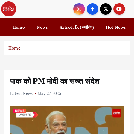
S
k
i
p
Home
News
Astrotalk (ज्योतिष)
Hot News
t
o
c
Home
o
n
t
e
पाक को PM मोदी का सख्त संदेश
n
t
Latest News
May 27, 2025