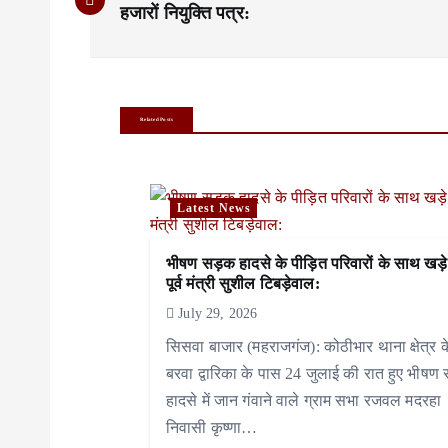
o
हजारों नियुक्ति पत्र:
s
t
n
Related Posts
a
v
Latest News
i
भीषण सड़क हादसे के पीड़ित परिवारों के साथ खड़े
g
पूर्व मंत्री सुशील टिबड़ेवाल:
a
July 29, 2026
सिसवा बाजार (महराजगंज): कोठीभार थाना क्षेत्र क
t
बरवा द्वारिका के पास 24 जुलाई की रात हुए भीषण
i
हादसे में जान गंवाने वाले ग्राम सभा रजवल मदरहा
निवासी कृष्णा…
o