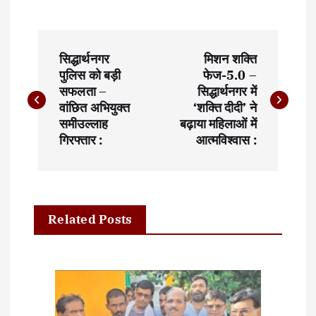
P
सिद्धार्थनगर
मिशन शक्ति
o
पुलिस को बड़ी
फेज-5.0 –
सफलता –
सिद्धार्थनगर में
s
वांछित अभियुक्त
‘शक्ति दीदी’ ने
t
समीउल्लाह
बढ़ाया महिलाओं में
गिरफ्तार :
आत्मविश्वास :
n
a
v
Related Posts
i
g
a