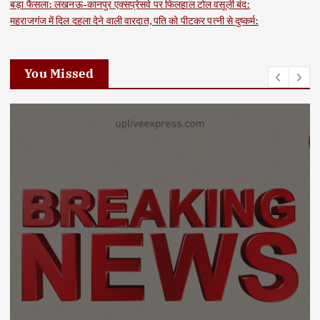
बड़ा फैसला: लखनऊ-कानपुर एक्सप्रेसवे पर फिलहाल टोल वसूली बंद:
महराजगंज में दिल दहला देने वाली वारदात, पति को पीटकर पत्नी से दुष्कर्म:
You Missed