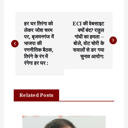
P
हर घर तिरंगा को
ECI की वेबसाइट
o
लेकर जोश चरम
क्यों बंद? राहुल
पर, बृजमनगंज में
गांधी का हमला –
s
भाजपा की
बोले, वोट चोरी के
t
रणनीतिक बैठक,
सवालों से डर गया
तिरंगे के रंग में
चुनाव आयोग:
n
रंगेगा हर घर :
a
v
i
Related Posts
g
a