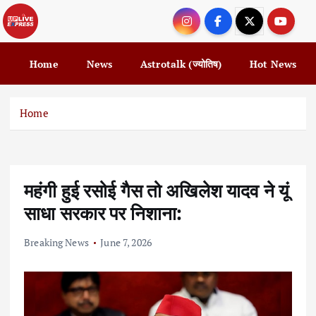
S
k
i
p
Home
News
Astrotalk (ज्योतिष)
Hot News
t
o
c
Home
o
n
t
e
महंगी हुई रसोई गैस तो अखिलेश यादव ने यूं
n
t
साधा सरकार पर निशाना:
Breaking News
June 7, 2026