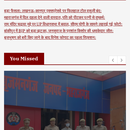
बड़ा फैसला: लखनऊ-कानपुर एक्सप्रेसवे पर फिलहाल टोल वसूली बंद:
महराजगंज में दिल दहला देने वाली वारदात, पति को पीटकर पत्नी से दुष्कर्म:
राम मंदिर चढ़ावा मुद्दे पर UP विधानसभा में बवाल, सीएम योगी के सामने लहराई गई फोटो:
बांकीपुर में BJP को बड़ा झटका, जनसुराज के प्रशांत किशोर की धमाकेदार जीत:
बृजभूषण को बरी किए जाने के बाद विनेश फोगाट का पहला रिएक्शन:
You Missed