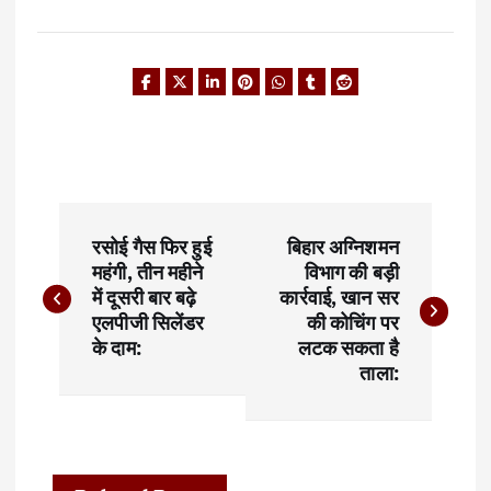
P
रसोई गैस फिर हुई
बिहार अग्निशमन
o
महंगी, तीन महीने
विभाग की बड़ी
में दूसरी बार बढ़े
कार्रवाई, खान सर
s
एलपीजी सिलेंडर
की कोचिंग पर
t
के दाम:
लटक सकता है
ताला:
n
a
v