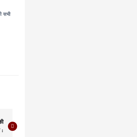
की सभी
की
 :