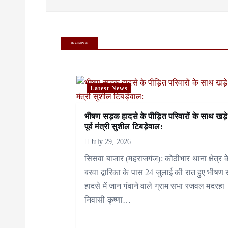
s
t
n
Related Posts
a
v
Latest News
i
भीषण सड़क हादसे के पीड़ित परिवारों के साथ खड़े
g
पूर्व मंत्री सुशील टिबड़ेवाल:
a
July 29, 2026
सिसवा बाजार (महराजगंज): कोठीभार थाना क्षेत्र क
t
बरवा द्वारिका के पास 24 जुलाई की रात हुए भीषण
i
हादसे में जान गंवाने वाले ग्राम सभा रजवल मदरहा
निवासी कृष्णा…
o
n