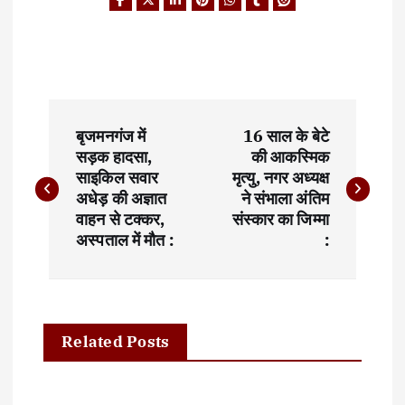
P
बृजमनगंज में
16 साल के बेटे
o
सड़क हादसा,
की आकस्मिक
साइकिल सवार
मृत्यु, नगर अध्यक्ष
s
अधेड़ की अज्ञात
ने संभाला अंतिम
t
वाहन से टक्कर,
संस्कार का जिम्मा
अस्पताल में मौत :
:
n
a
v
Related Posts
i