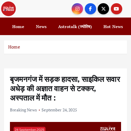
S
k
i
p
Home
News
Astrotalk (ज्योतिष)
Hot News
t
o
c
Home
o
n
t
e
बृजमनगंज में सड़क हादसा, साइकिल सवार
n
t
अधेड़ की अज्ञात वाहन से टक्कर,
अस्पताल में मौत :
Breaking News
September 24, 2025