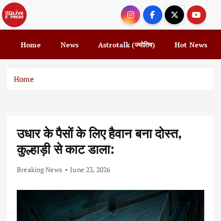
S
k
i
p
Home
News
Astrotalk (ज्योतिष)
Hot News
t
o
c
Home
o
n
t
e
उधार के पैसों के लिए हैवान बना दोस्त,
n
t
कुल्हाड़ी से काट डाला:
Breaking News
June 23, 2026