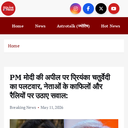
S
k
i
p
Home
News
Astrotalk (ज्योतिष)
Hot News
t
o
c
Home
o
n
t
e
PM मोदी की अपील पर प्रियंका चतुर्वेदी
n
t
का पलटवार, नेताओं के काफिलों और
रैलियों पर उठाए सवाल:
Breaking News
May 11, 2026