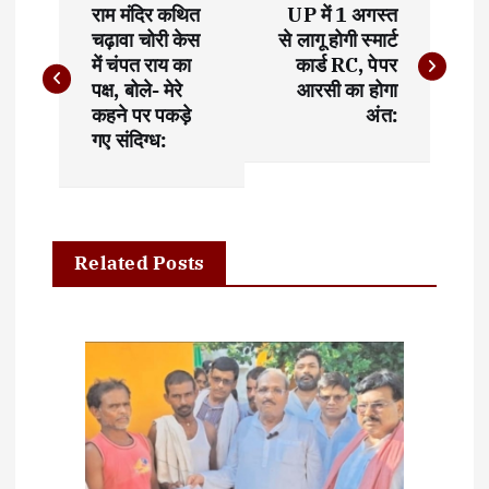
राम मंदिर कथित
UP में 1 अगस्त
o
चढ़ावा चोरी केस
से लागू होगी स्मार्ट
में चंपत राय का
कार्ड RC, पेपर
s
पक्ष, बोले- मेरे
आरसी का होगा
t
कहने पर पकड़े
अंत:
गए संदिग्ध:
n
a
v
Related Posts
i
g
a
t
i