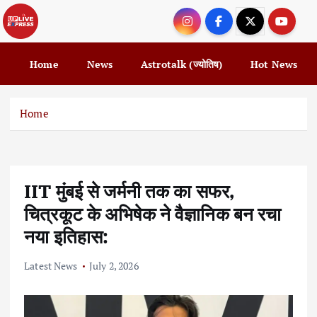
S
k
i
p
Home
News
Astrotalk (ज्योतिष)
Hot News
t
o
c
Home
o
n
t
e
IIT मुंबई से जर्मनी तक का सफर,
n
t
चित्रकूट के अभिषेक ने वैज्ञानिक बन रचा
नया इतिहास:
Latest News
July 2, 2026