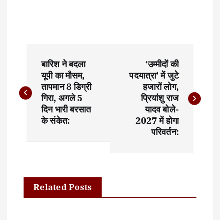
P
बारिश ने बदला
‘उम्मीदों की
o
यूपी का मौसम,
पदयात्रा’ में जुटे
तापमान 8 डिग्री
हजारों लोग,
s
गिरा, अगले 5
प्रियांशु राज
t
दिन भारी बरसात
यादव बोले-
के संकेत:
2027 में होगा
n
परिवर्तन:
a
v
i
Related Posts
g