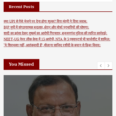
Recent Posts
क्या UPI से पैसे भेजने पर देना होगा शुल्क? वित्त मंत्री ने दिया जवाब:
BJP यूपी में संगठनात्मक बदलाव, क्षेत्र और मोर्चा प्रभारियों की घोषणा:
शादी का झांसा देकर दुष्कर्म का आरोपी गिरफ्तार, बृजमनगंज पुलिस की त्वरित कार्रवाई:
NEET-UG पेपर लीक केस में 13 आरोपी, NTA के 3 एक्सपर्ट्स भी चार्जशीट में शामिल:
‘ये शिवभक्त नहीं, आतंकवादी हैं’, मौलाना साजिद रशीदी के बयान से छिड़ा विवाद:
You Missed